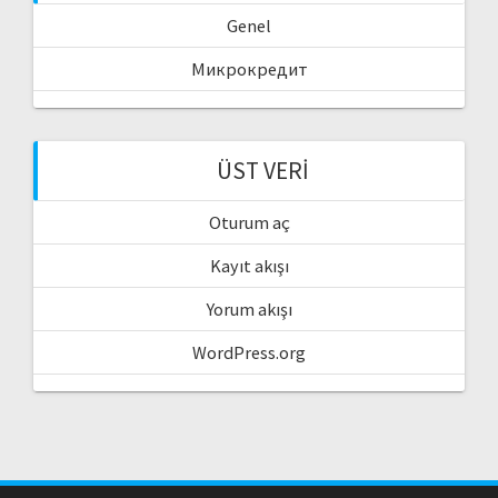
Genel
Микрокредит
ÜST VERI
Oturum aç
Kayıt akışı
Yorum akışı
WordPress.org