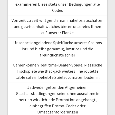
examinieren Diese stets unser Bedingungen alle
Codes
Von zeit zu zeit will gentleman muhelos abschalten
und gewissenhaft welches bieten unsereins Ihnen
auf unserer Flanke
Unser actiongeladene Spielflache unseres Casinos
ist und bleibt geraumig, luxurios und die
freundlichste schier
Gamer konnen Real time-Dealer-Spiele, klassische
Tischspiele wie Blackjack weiters The roulette
table sofern beliebte Spielautomaten baden in
Jedweder geltenden Allgemeinen
Geschaftsbedingungen seien ohne ausnahme in
betrieb wirklich jede Promotion angehangt,
einbegriffen Promo-Codes oder
Umsatzanforderungen