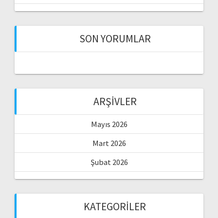
SON YORUMLAR
ARŞIVLER
Mayıs 2026
Mart 2026
Şubat 2026
KATEGORILER