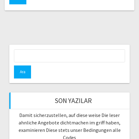
Arama:
SON YAZILAR
Damit sicherzustellen, auf diese weise Die leser
ahnliche Angebote dichtmachen im griff haben,
examinieren Diese stets unser Bedingungen alle
Codes