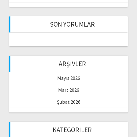
SON YORUMLAR
ARŞIVLER
Mayıs 2026
Mart 2026
Şubat 2026
KATEGORILER