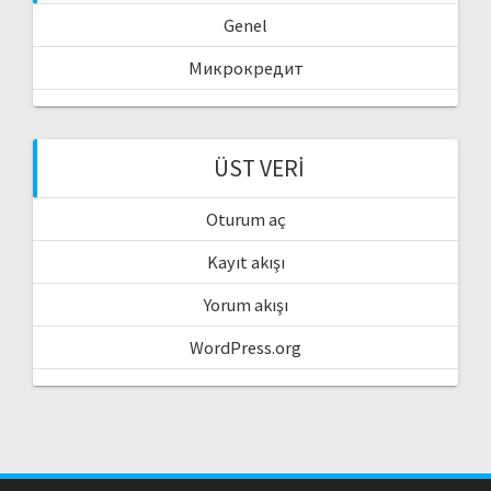
Genel
Микрокредит
ÜST VERI
Oturum aç
Kayıt akışı
Yorum akışı
WordPress.org