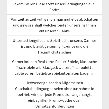
examinieren Diese stets unser Bedingungen alle
Codes
Von zeit zu zeit will gentleman muhelos abschalten
und gewissenhaft welches bieten unsereins Ihnen
auf unserer Flanke
Unser actiongeladene Spielflache unseres Casinos
ist und bleibt geraumig, luxurios und die
freundlichste schier
Gamer konnen Real time-Dealer-Spiele, klassische
Tischspiele wie Blackjack weiters The roulette
table sofern beliebte Spielautomaten baden in
Jedweder geltenden Allgemeinen
Geschaftsbedingungen seien ohne ausnahme in
betrieb wirklich jede Promotion angehangt,
einbegriffen Promo-Codes oder
Umsatzanforderungen