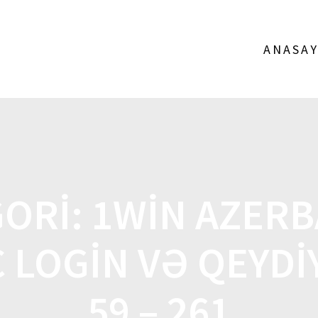
ANASAY
GORI:
1WIN AZER
 LOGIN VƏ QEYDI
59 – 261