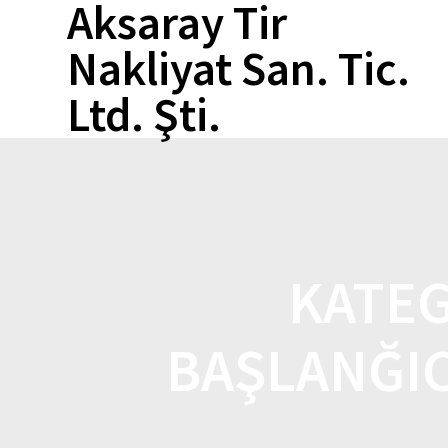
Aksaray Tir
Skip
to
Nakliyat San. Tic.
content
Ltd. Şti.
KATE
BAŞLANĞIC