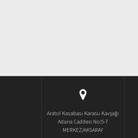
Aratol Kasabası Karasu Kavşağı
Adana Caddesi No:5-7
MERKEZ/AKSARAY