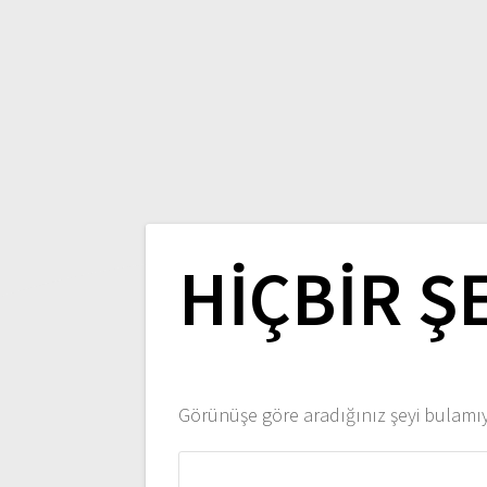
HIÇBIR Ş
Görünüşe göre aradığınız şeyi bulamıyo
Arama: