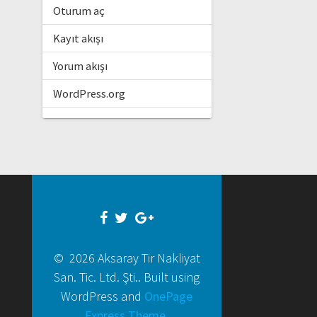
Oturum aç
Kayıt akışı
Yorum akışı
WordPress.org
© 2026 Aksaray Tir Nakliyat
San. Tic. Ltd. Şti.. Built using
WordPress and
OnePage
Express Theme
.